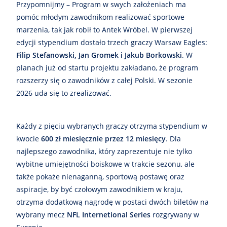
Przypomnijmy – Program w swych założeniach ma
pomóc młodym zawodnikom realizować sportowe
marzenia, tak jak robił to Antek Wróbel. W pierwszej
edycji stypendium dostało trzech graczy Warsaw Eagles:
Filip Stefanowski, Jan Gromek i Jakub Borkowski
. W
planach już od startu projektu zakładano, że program
rozszerzy się o zawodników z całej Polski. W sezonie
2026 uda się to zrealizować.
Każdy z pięciu wybranych graczy otrzyma stypendium w
kwocie
600 zł miesięcznie przez 12 miesięcy
. Dla
najlepszego zawodnika, który zaprezentuje nie tylko
wybitne umiejętności boiskowe w trakcie sezonu, ale
także pokaże nienaganną, sportową postawę oraz
aspiracje, by być czołowym zawodnikiem w kraju,
otrzyma dodatkową nagrodę w postaci dwóch biletów na
wybrany mecz
NFL Internetional Series
rozgrywany w